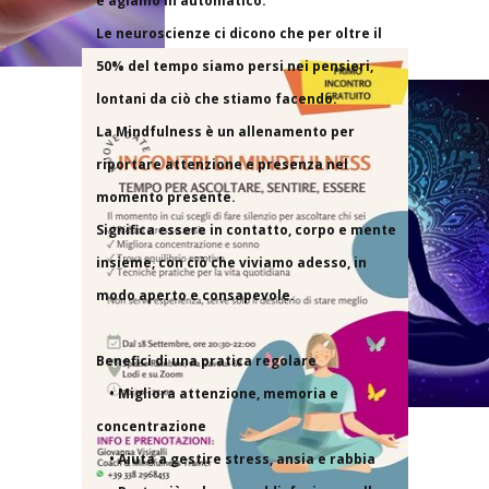
e agiamo in automatico.
Le neuroscienze ci dicono che per oltre il
50% del tempo siamo persi nei pensieri,
lontani da ciò che stiamo facendo.
La Mindfulness è un allenamento per
riportare attenzione e presenza nel
momento presente.
Significa essere in contatto, corpo e mente
insieme, con ciò che viviamo adesso, in
modo aperto e consapevole.
Benefici di una pratica regolare
• Migliora attenzione, memoria e
concentrazione
• Aiuta a gestire stress, ansia e rabbia